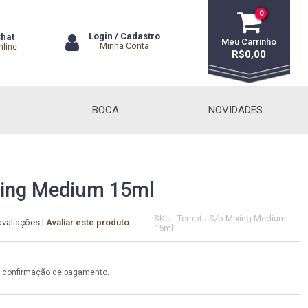
0
Login
/
Cadastro
hat
Meu Carrinho
Minha Conta
nline
R$0,00
BOCA
NOVIDADES
xing Medium 15ml
SKU.: Temptu S/b Mixing Medium
avaliações
|
Avaliar este produto
15ml
a confirmação de pagamento.