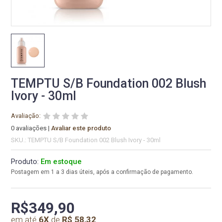
TEMPTU S/B Foundation 002 Blush
Ivory - 30ml
Avaliação:
0 avaliações
|
Avaliar este produto
SKU.: TEMPTU S/B Foundation 002 Blush Ivory - 30ml
Produto:
Em estoque
Postagem em 1 a 3 dias úteis, após a confirmação de pagamento.
R$349,90
em até
6
X
de
R$ 58,32