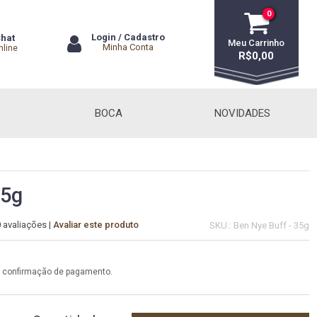
0
Login
/
Cadastro
hat
Meu Carrinho
Minha Conta
nline
R$0,00
BOCA
NOVIDADES
35g
0 avaliações
|
Avaliar este produto
SKU.: Ben Nye Buff - 35g
a confirmação de pagamento.