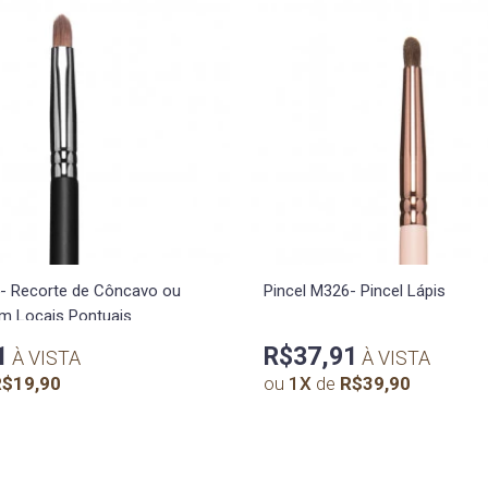
- Recorte de Côncavo ou
Pincel M326- Pincel Lápis
m Locais Pontuais
1
R$37,91
À VISTA
À VISTA
$19,90
ou
1
X
de
R$39,90