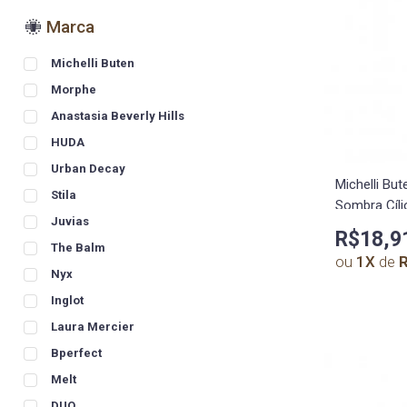
Marca
Michelli Buten
Morphe
Anastasia Beverly Hills
HUDA
Urban Decay
Michelli Bu
Stila
Sombra Cíli
Juvias
R$18,9
The Balm
ou
1
X
de
R
Nyx
Inglot
Laura Mercier
Bperfect
Melt
DUO