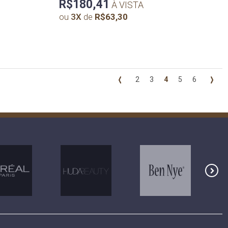
R$180,41
À VISTA
ou
3
X
de
R$63,30
2
3
4
5
6