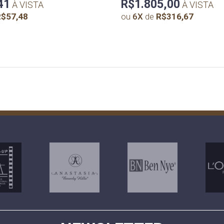
41
R$1.805,00
À VISTA
À VISTA
$57,48
ou
6
X
de
R$316,67