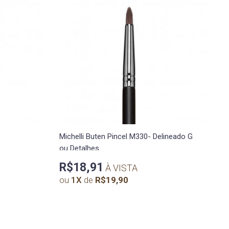
Michelli Buten Pincel M330- Delineado G
ou Detalhes
R$18,91
À VISTA
ou
1
X
de
R$19,90