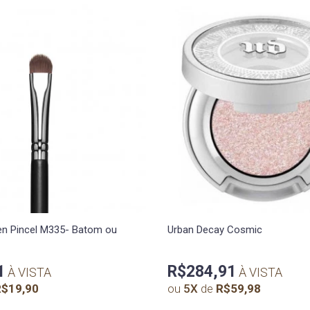
ten Pincel M335- Batom ou
Urban Decay Cosmic
1
R$284,91
À VISTA
À VISTA
$19,90
ou
5
X
de
R$59,98