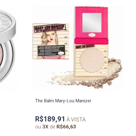
The Balm Mary-Lou Manizer
R$189,91
À VISTA
ou
3
X
de
R$66,63