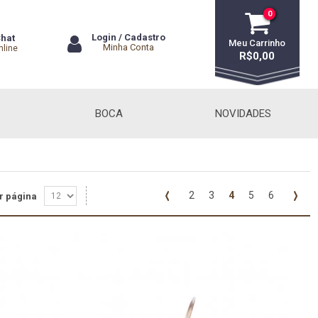
0
Login
/
Cadastro
hat
Meu Carrinho
Minha Conta
nline
R$0,00
BOCA
NOVIDADES
2
3
4
5
6
r página