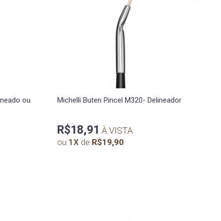
lineado ou
Michelli Buten Pincel M320- Delineador
R$18,91
À VISTA
ou
1
X
de
R$19,90