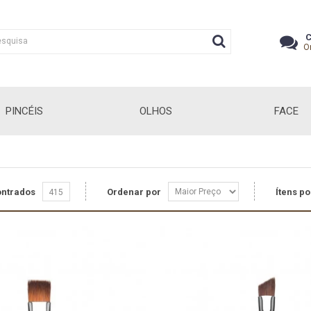
C
O
PINCÉIS
OLHOS
FACE
ontrados
Ordenar por
Ítens po
415