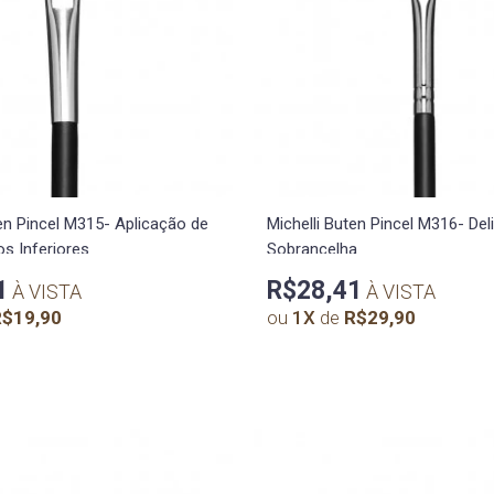
ten Pincel M315- Aplicação de
Michelli Buten Pincel M316- De
os Inferiores
Sobrancelha
1
R$28,41
À VISTA
À VISTA
$19,90
ou
1
X
de
R$29,90