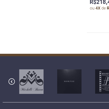
R$218,
ou
4
X
de
R