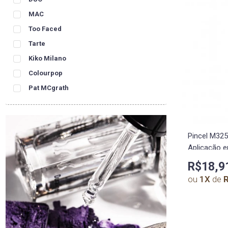
MAC
Too Faced
Tarte
Kiko Milano
Colourpop
Pat MCgrath
Pincel M325
Aplicação e
R$18,9
ou
1
X
de
R